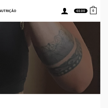
0
NUTRIÇÃO
€
0.00