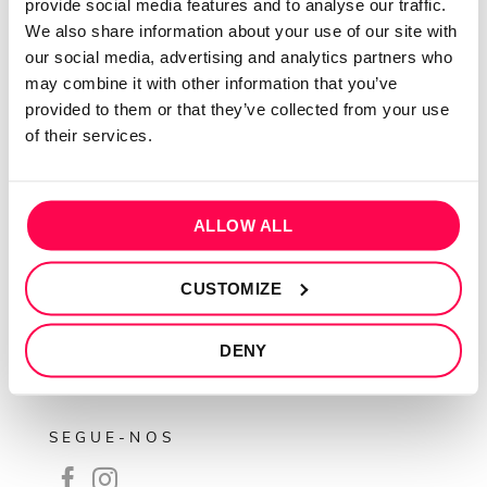
provide social media features and to analyse our traffic.
We also share information about your use of our site with
QUEM SOMOS
our social media, advertising and analytics partners who
Sobre mim
may combine it with other information that you’ve
provided to them or that they’ve collected from your use
Contactos
of their services.
Conta cliente
Recuperar Password
ALLOW ALL
INFORMAÇÕES
Política de privacidade
CUSTOMIZE
Termos e condições
Resolução de conflitos
DENY
Livro de reclamações
SEGUE-NOS