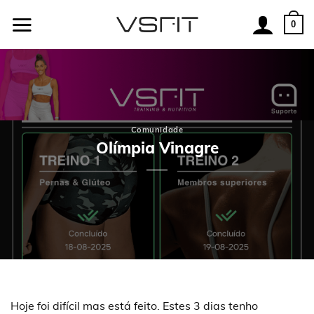
Skip
to
0
content
Comunidade
Olímpia Vinagre
Hoje foi difícil mas está feito. Estes 3 dias tenho