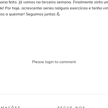
mana feito. Já vamos na terceira semana. Finalmente sinto 
de! Por hoje, acrescentei series nalguns exercícios e tenho v
los a queimar! Seguimos juntas 💪
Please login to comment
RMAÇÕES
SEGUE-NOS