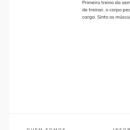
Primeiro treino da se
de treinar, o corpo pe
carga. Sinto os múscu
QUEM SOMOS
INFO