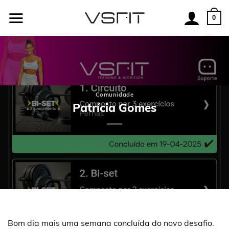
Skip
to
0
content
Comunidade
Patrícia Gomes
Bom dia mais uma semana concluída do novo desafio.