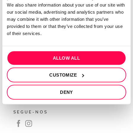
QUEM SOMOS
We also share information about your use of our site with
our social media, advertising and analytics partners who
Sobre mim
may combine it with other information that you’ve
Contactos
provided to them or that they’ve collected from your use
Conta cliente
of their services.
Recuperar Password
INFORMAÇÕES
ALLOW ALL
Política de privacidade
CUSTOMIZE
Termos e condições
Resolução de conflitos
DENY
Livro de reclamações
SEGUE-NOS