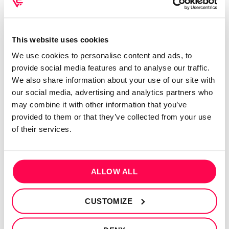
Cada sessão é cuidadosamente elaborada para
maximizar o trabalho muscular, garantindo resultados
visíveis em pouco tempo.
This website uses cookies
12 Minutos por Dia
We use cookies to personalise content and ads, to
Tempo suficiente para um treino completo de abs que
provide social media features and to analyse our traffic.
se encaixa perfeitamente na tua rotina diária, sem
We also share information about your use of our site with
comprometer outras atividades.
our social media, advertising and analytics partners who
may combine it with other information that you’ve
Instruções Detalhadas
provided to them or that they’ve collected from your use
Passo a passo claro e fácil de seguir, adequado para
of their services.
todos os níveis de fitness, desde iniciantes até aos mais
avançados.
ALLOW ALL
Flexibilidade e Conveniência
Pode ser realizado em qualquer lugar e a qualquer
CUSTOMIZE
momento, sem a necessidade de aparelhos de ginásio.
Benefícios do ABS BURNER