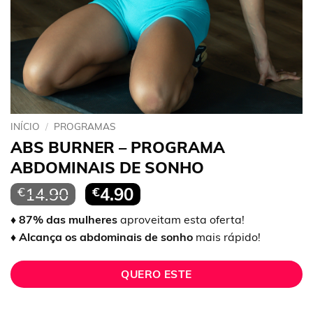
INÍCIO
/
PROGRAMAS
ABS BURNER – PROGRAMA
ABDOMINAIS DE SONHO
O
O
€
14.90
€
4.90
preço
preço
♦ 87% das mulheres
aproveitam esta oferta!
original
atual
♦ Alcança os abdominais de sonho
mais rápido!
era:
é:
€14.90.
€4.90.
QUERO ESTE