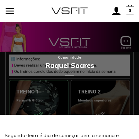
Skip
to
0
content
Comunidade
Raquel Soares
Segunda-feira é dia de começar bem a semana e