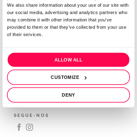
QUEM SOMOS
We also share information about your use of our site with
our social media, advertising and analytics partners who
Sobre mim
may combine it with other information that you’ve
Contactos
provided to them or that they’ve collected from your use
Conta cliente
of their services.
Recuperar Password
INFORMAÇÕES
ALLOW ALL
Política de privacidade
CUSTOMIZE
Termos e condições
Resolução de conflitos
DENY
Livro de reclamações
SEGUE-NOS