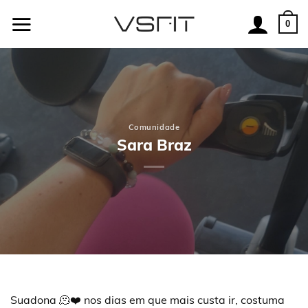
Skip
to
0
content
Comunidade
Sara Braz
Suadona 🫠❤️ nos dias em que mais custa ir, costuma