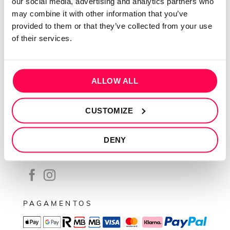
our social media, advertising and analytics partners who
Contactos
may combine it with other information that you’ve
Conta cliente
provided to them or that they’ve collected from your use
Recuperar Password
of their services.
INFORMAÇÕES
Política de privacidade
ALLOW ALL
Termos e condições
CUSTOMIZE
Resolução de conflitos
Livro de reclamações
DENY
SEGUE-NOS
PAGAMENTOS