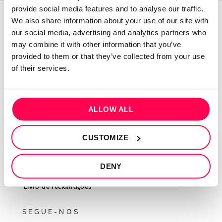
provide social media features and to analyse our traffic.
We also share information about your use of our site with
QUEM SOMOS
our social media, advertising and analytics partners who
may combine it with other information that you’ve
Sobre mim
provided to them or that they’ve collected from your use
Contactos
of their services.
Conta cliente
Recuperar Password
ALLOW ALL
INFORMAÇÕES
CUSTOMIZE
Política de privacidade
Termos e condições
DENY
Resolução de conflitos
Livro de reclamações
SEGUE-NOS