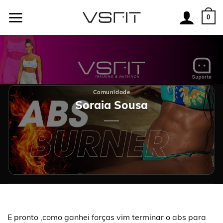
Skip
to
0
content
Comunidade
Soraia Sousa
E pronto ,como ganhei forças vim terminar o abs para