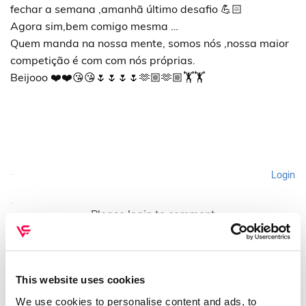
fechar a semana ,amanhã último desafio 💪🏻
Agora sim,bem comigo mesma …
Quem manda na nossa mente, somos nós ,nossa maior
competição é com com nós próprias.
Beijooo ❤️❤️😘😘🌷🌷🌷🌷🫶🏼🫶🏼🏋️🏋️
Login
Please login to comment
This website uses cookies
We use cookies to personalise content and ads, to