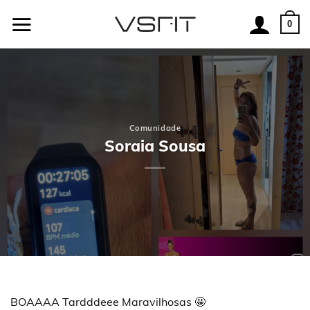
Skip
to
0
content
Comunidade
Soraia Sousa
BOAAAA Tardddeee Maravilhosas 🤩