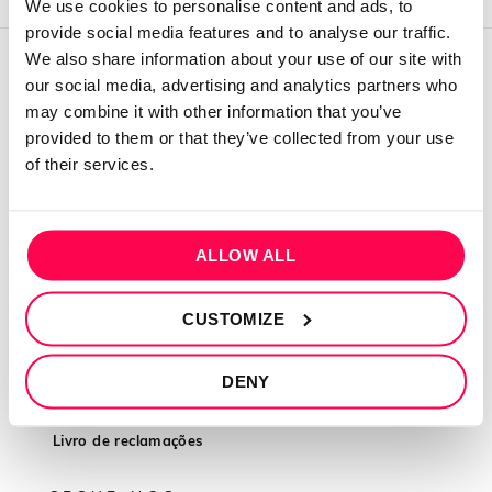
We use cookies to personalise content and ads, to
provide social media features and to analyse our traffic.
We also share information about your use of our site with
our social media, advertising and analytics partners who
QUEM SOMOS
may combine it with other information that you’ve
Sobre mim
provided to them or that they’ve collected from your use
of their services.
Contactos
Conta cliente
Recuperar Password
ALLOW ALL
INFORMAÇÕES
CUSTOMIZE
Política de privacidade
Termos e condições
DENY
Resolução de conflitos
Livro de reclamações