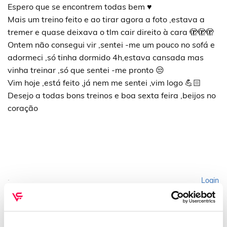
Espero que se encontrem todas bem ♥️
Mais um treino feito e ao tirar agora a foto ,estava a
tremer e quase deixava o tlm cair direito à cara 🫣🫣🫣
Ontem não consegui vir ,sentei -me um pouco no sofá e
adormeci ,só tinha dormido 4h,estava cansada mas
vinha treinar ,só que sentei -me pronto 😒
Vim hoje ,está feito ,já nem me sentei ,vim logo 💪🏻
Desejo a todas bons treinos e boa sexta feira ,beijos no
coração
Login
Please login to comment