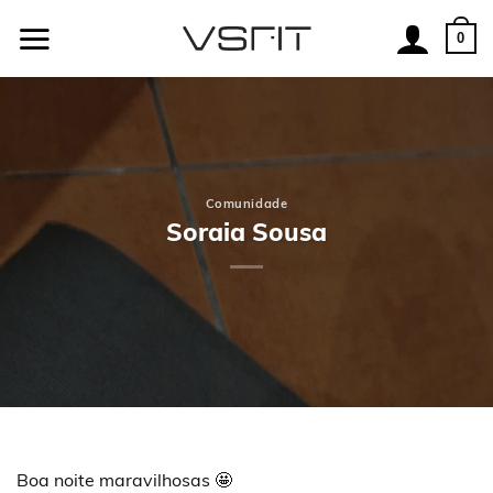
Skip
to
0
content
Comunidade
Soraia Sousa
Boa noite maravilhosas 🤩