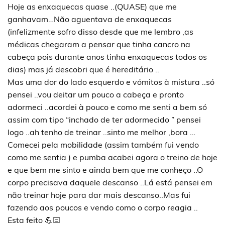
Hoje as enxaquecas quase ..(QUASE) que me
ganhavam…Não aguentava de enxaquecas
(infelizmente sofro disso desde que me lembro ,as
médicas chegaram a pensar que tinha cancro na
cabeça pois durante anos tinha enxaquecas todos os
dias) mas já descobri que é hereditário ..
Mas uma dor do lado esquerdo e vómitos à mistura ..só
pensei ..vou deitar um pouco a cabeça e pronto
adormeci ..acordei à pouco e como me senti a bem só
assim com tipo “inchado de ter adormecido ” pensei
logo ..ah tenho de treinar ..sinto me melhor ,bora …
Comecei pela mobilidade (assim também fui vendo
como me sentia ) e pumba acabei agora o treino de hoje
e que bem me sinto e ainda bem que me conheço ..O
corpo precisava daquele descanso ..Lá está pensei em
não treinar hoje para dar mais descanso..Mas fui
fazendo aos poucos e vendo como o corpo reagia ..
Esta feito 💪🏻