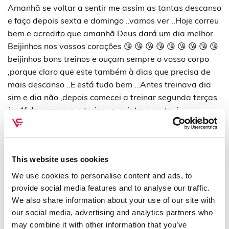
Amanhã se voltar a sentir me assim as tantas descanso
e faço depois sexta e domingo ..vamos ver ..Hoje correu
bem e acredito que amanhã Deus dará um dia melhor.
Beijinhos nos vossos corações 😘 😘 😘 😘 😘 😘 😘 😘 😘
beijinhos bons treinos e ouçam sempre o vosso corpo
,porque claro que este também à dias que precisa de
mais descanso ..E está tudo bem …Antes treinava dia
sim e dia não ,depois comecei a treinar segunda terças
às 4f descansava e treinava quinta e sexta é
descansava sábado e domingo ..Agora tenho
descansado sábados e domingos,mas se tiver que
voltar a descansar a meio da semana farei ..O nosso
This website uses cookies
corpo sabe o que faz.
Mas sempre a dar o máximo.🍑🏋️💪🏻😘💪🏻💪🏻💪🏻
We use cookies to personalise content and ads, to
Desculpem o desabafo -(testamento )
provide social media features and to analyse our traffic.
We also share information about your use of our site with
our social media, advertising and analytics partners who
may combine it with other information that you’ve