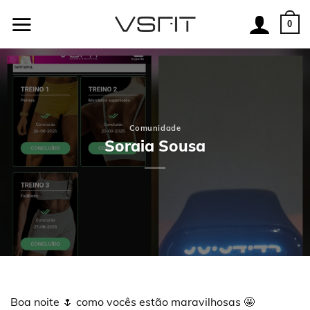
Skip
to
0
content
Comunidade
Soraia Sousa
Boa noite 🌷 como vocês estão maravilhosas 🤩