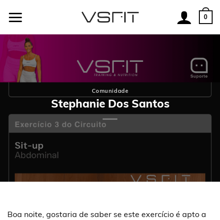
Skip
to
0
content
Comunidade
Stephanie Dos Santos
Boa noite, gostaria de saber se este exercício é apto a