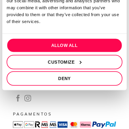
our social media, advertising and analytics partners who
Contactos
may combine it with other information that you’ve
Conta cliente
provided to them or that they’ve collected from your use
Recuperar Password
of their services.
INFORMAÇÕES
Política de privacidade
ALLOW ALL
Termos e condições
CUSTOMIZE
Resolução de conflitos
Livro de reclamações
DENY
SEGUE-NOS
PAGAMENTOS