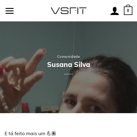
Skip
to
0
content
Comunidade
Susana Silva
E tá feito mais um 💪🏽