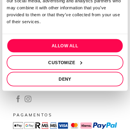
our social media, advertising and analytics partners who
Contactos
may combine it with other information that you’ve
Conta cliente
provided to them or that they’ve collected from your use
Recuperar Password
of their services.
INFORMAÇÕES
Política de privacidade
ALLOW ALL
Termos e condições
CUSTOMIZE
Resolução de conflitos
Livro de reclamações
DENY
SEGUE-NOS
PAGAMENTOS