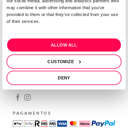
our social media, advertising and analytics partners who
Contactos
may combine it with other information that you’ve
Conta cliente
provided to them or that they’ve collected from your use
Recuperar Password
of their services.
INFORMAÇÕES
Política de privacidade
ALLOW ALL
Termos e condições
CUSTOMIZE
Resolução de conflitos
Livro de reclamações
DENY
SEGUE-NOS
PAGAMENTOS