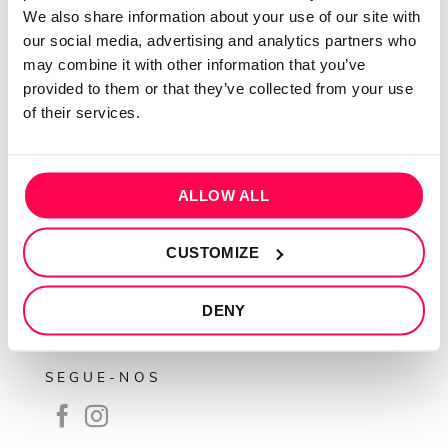
QUEM SOMOS
We also share information about your use of our site with
our social media, advertising and analytics partners who
Sobre mim
may combine it with other information that you’ve
Contactos
provided to them or that they’ve collected from your use
Conta cliente
of their services.
Recuperar Password
INFORMAÇÕES
ALLOW ALL
Política de privacidade
CUSTOMIZE
Termos e condições
Resolução de conflitos
DENY
Livro de reclamações
SEGUE-NOS