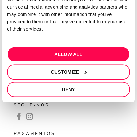
Sobre mim
our social media, advertising and analytics partners who
Contactos
may combine it with other information that you’ve
provided to them or that they’ve collected from your use
Conta cliente
of their services.
Recuperar Password
INFORMAÇÕES
ALLOW ALL
Política de privacidade
Termos e condições
CUSTOMIZE
Resolução de conflitos
DENY
Livro de reclamações
SEGUE-NOS
PAGAMENTOS