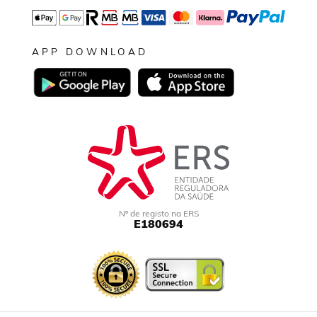
APP DOWNLOAD
Nº de registo na ERS
E180694