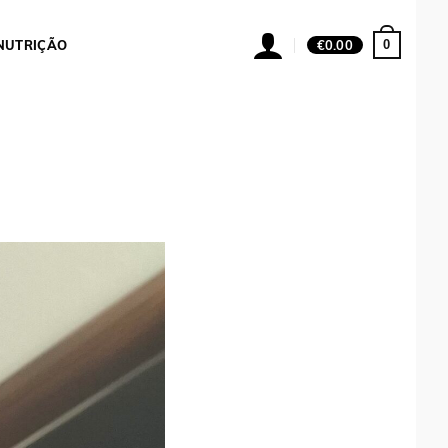
0
NUTRIÇÃO
€
0.00