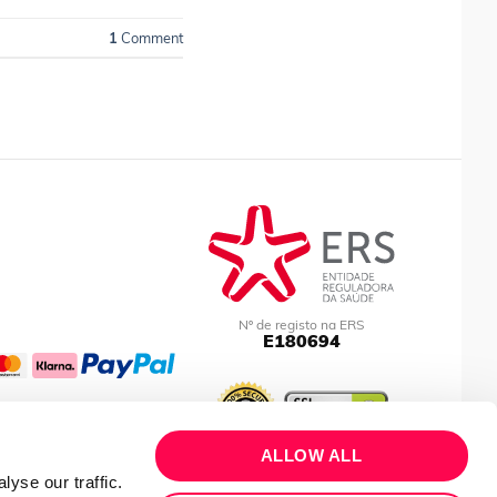
1
Comment
Nº de registo na ERS
E180694
ALLOW ALL
yse our traffic.