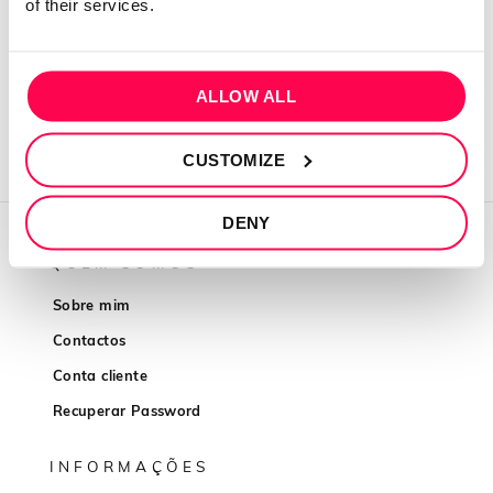
of their services.
CONTINUE READING
→
Posted in
Comunidade
1
Comment
ALLOW ALL
CUSTOMIZE
DENY
QUEM SOMOS
Sobre mim
Contactos
Conta cliente
Recuperar Password
INFORMAÇÕES