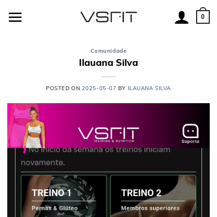
Skip
to
0
content
Comunidade
Ilauana Silva
POSTED ON
2025-05-07
BY
ILAUANA SILVA