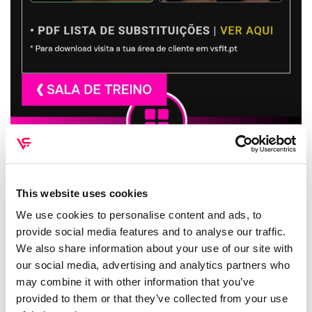
This website uses cookies
Bom dia meninas ! So pra dizer que depois de 3 anos
voltei e estou amando esse desafio . Sou mae de uma
We use cookies to personalise content and ads, to
bebe ,confesso nao ser facil , fui diagnosticada com
provide social media features and to analyse our traffic.
depressao e isto tem me ajudado muito . Obrigada
We also share information about your use of our site with
Vanessa por nos proporcionar isto , que Deus te
our social media, advertising and analytics partners who
may combine it with other information that you’ve
abençoe. 💪🫶
provided to them or that they’ve collected from your use