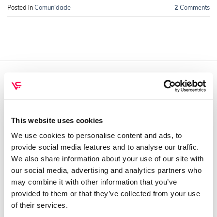
Posted in
Comunidade
2
Comments
QUEM SOMOS
Sobre mim
This website uses cookies
Contactos
We use cookies to personalise content and ads, to
Conta cliente
provide social media features and to analyse our traffic.
Recuperar Password
We also share information about your use of our site with
our social media, advertising and analytics partners who
INFORMAÇÕES
may combine it with other information that you’ve
provided to them or that they’ve collected from your use
Política de privacidade
of their services.
Termos e condições