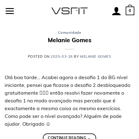
Skip
to
0
content
Comunidade
Melanie Gomes
POSTED ON
2025-03-26
BY
MELANIE GOMES
Olá boa tarde… Acabei agora o desafio 1 do BG nível
iniciante, pensei que ficasse o desafio 2 desbloqueado
gratuitamente 🤦🏼‍♀️ então resolvi fazer novamente o
desafio 1 no modo avançado mas percebi que é
exactamente a mesma coisa os mesmo exercícios.
Como pode ser o nível avançado? Alguém de pode
ajudar. Obrigado ☺️
CONTINUE READING
→