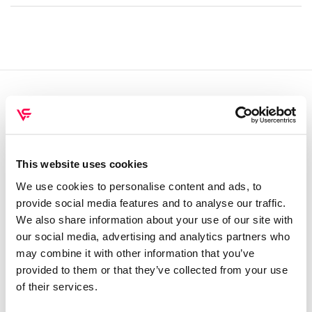
QUEM SOMOS
Sobre mim
Contactos
This website uses cookies
Conta cliente
We use cookies to personalise content and ads, to
provide social media features and to analyse our traffic.
Recuperar Password
We also share information about your use of our site with
our social media, advertising and analytics partners who
INFORMAÇÕES
may combine it with other information that you’ve
Política de privacidade
provided to them or that they’ve collected from your use
of their services.
Termos e condições
Resolução de conflitos