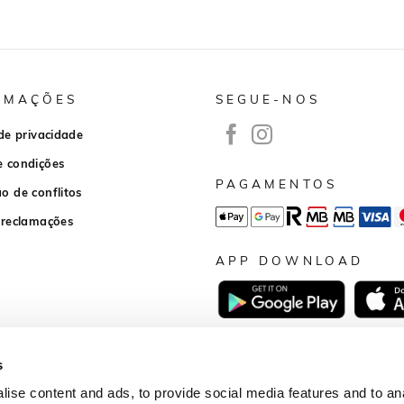
RMAÇÕES
SEGUE-NOS
 de privacidade
e condições
PAGAMENTOS
o de conflitos
 reclamações
APP DOWNLOAD
s
Desenvolvido por
wb-agency.pt
© 2026
ise content and ads, to provide social media features and to anal