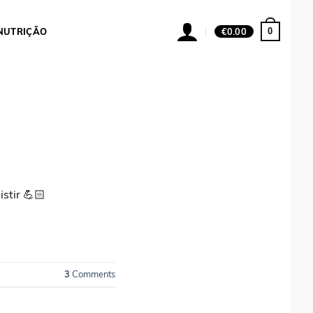
0
NUTRIÇÃO
€
0.00
stir 💪🏻
3
Comments