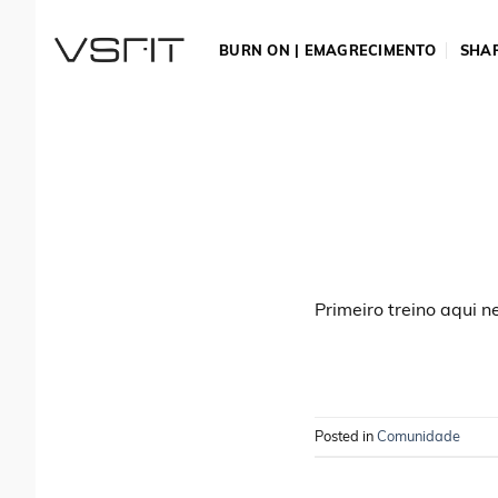
Skip
to
BURN ON | EMAGRECIMENTO
SHAP
content
Primeiro treino aqui 
Posted in
Comunidade