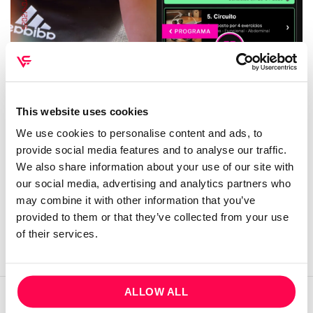
Comecei esta semana no projeto e este foi o meu
terceiro treino da semana, acabei com cara de tomate
🍅😅 depois de 2 meses sem treinar e sempre bom
This website uses cookies
voltar 🏋️‍♀️
We use cookies to personalise content and ads, to
provide social media features and to analyse our traffic.
CONTINUE READING
→
We also share information about your use of our site with
our social media, advertising and analytics partners who
Posted in
Comunidade
2
Comments
may combine it with other information that you’ve
provided to them or that they’ve collected from your use
of their services.
ALLOW ALL