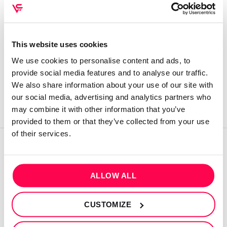
Vamos lá começar!!! 💪🏻😊
CONTINUE READING
→
This website uses cookies
We use cookies to personalise content and ads, to
provide social media features and to analyse our traffic.
Posted in
Comunidade
1
Comment
We also share information about your use of our site with
our social media, advertising and analytics partners who
may combine it with other information that you’ve
provided to them or that they’ve collected from your use
of their services.
QUEM SOMOS
ALLOW ALL
Sobre mim
Contactos
CUSTOMIZE
Conta cliente
Recuperar Password