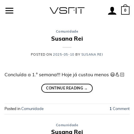
Skip
to
0
content
Comunidade
Susana Rei
POSTED ON
2025-05-10
BY
SUSANA REI
Concluída a 1.° semana!!! Hoje já custou menos 😃💪🏻
CONTINUE READING
→
Posted in
Comunidade
1
Comment
Comunidade
Susana Rei