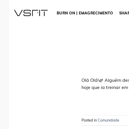
Skip
to
BURN ON | EMAGRECIMENTO
SHAP
content
Olá Olá!🌿 Alguém des
hoje que ia treinar em
Posted in
Comunidade