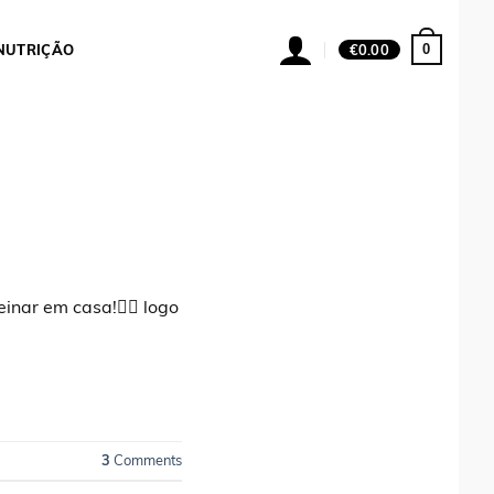
0
NUTRIÇÃO
€
0.00
ar em casa!😵‍💫 logo
3
Comments