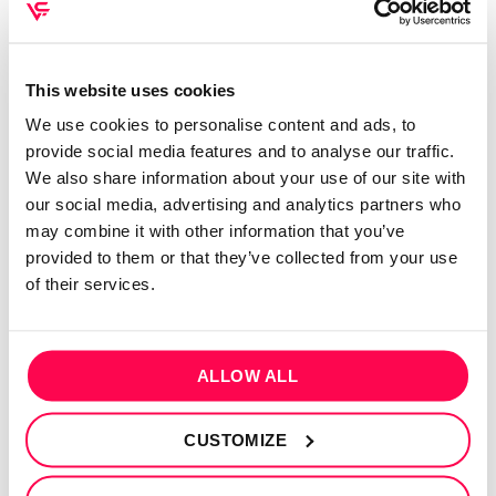
This website uses cookies
We use cookies to personalise content and ads, to
provide social media features and to analyse our traffic.
Exausta !!! Mas o 3 treino do ano não falhou 💪 Hoje a
We also share information about your use of our site with
our social media, advertising and analytics partners who
motivação era 0 , mas lá dei a volta ao pensamento e
may combine it with other information that you’ve
treinei ! 🙏
provided to them or that they’ve collected from your use
of their services.
CONTINUE READING
→
Posted in
Comunidade
2
Comments
ALLOW ALL
Comunidade
CUSTOMIZE
Jéssica Sofia Fernandes Ferreira