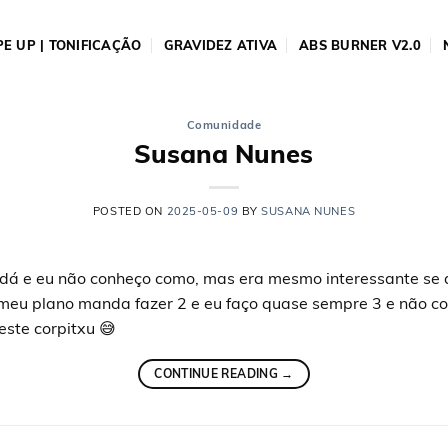
E UP | TONIFICAÇÃO
GRAVIDEZ ATIVA
ABS BURNER V2.0
Comunidade
Susana Nunes
POSTED ON
2025-05-09
BY
SUSANA NUNES
e dá e eu não conheço como, mas era mesmo interessante se
 meu plano manda fazer 2 e eu faço quase sempre 3 e não c
este corpitxu 😅
CONTINUE READING
→