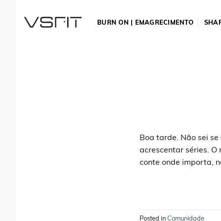
Skip
to
BURN ON | EMAGRECIMENTO
SHAP
content
Boa tarde. Não sei s
acrescentar séries. O
conte onde importa, n
Posted in
Comunidade