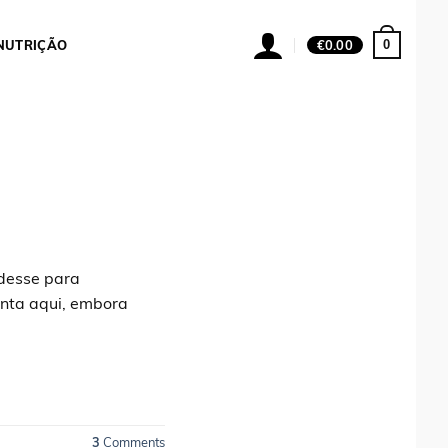
0
NUTRIÇÃO
€
0.00
 desse para
onta aqui, embora
3
Comments